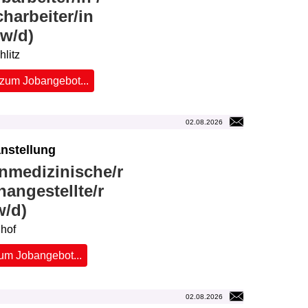
harbeiter/in
/w/d)
hlitz
zum Jobangebot...
02.08.2026
nstellung
nmedizinische/r
hangestellte/r
w/d)
hof
um Jobangebot...
02.08.2026