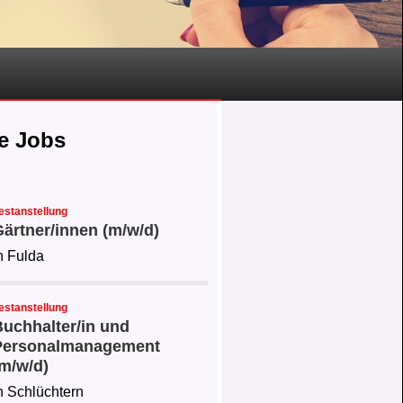
e Jobs
estanstellung
ärtner/innen (m/w/d)
n Fulda
estanstellung
uchhalter/in und
Personalmanagement
m/w/d)
n Schlüchtern