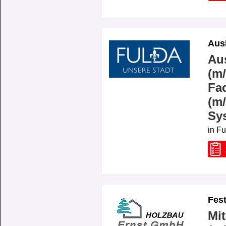
Aus
Au
(m/
Fac
(m/
Sy
in F
Fes
Mit