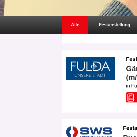
Alle
Festanstellung
Fes
Gä
(m
in F
Festa