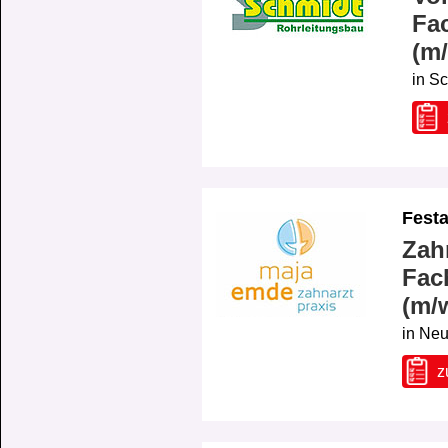
Fac
(m
in Sc
Festa
Zah
Fac
(m/
in Neu
z