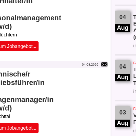
hhalter/in
04
sonalmanagement
B
w/d)
Aug
lüchtern
(
i
um Jobangebot...
F
04.08.2026
04
T
hnische/r
L
Aug
iebsführer/in
T
i
agenmanager/in
w/d)
F
03
V
chttal
F
Aug
um Jobangebot...
i