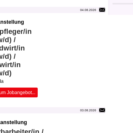
04.08.2026
nstellung
pfleger/in
/d) /
dwirt/in
/d) /
wirt/in
w/d)
da
um Jobangebot...
03.08.2026
tanstellung
barbeiter/in /