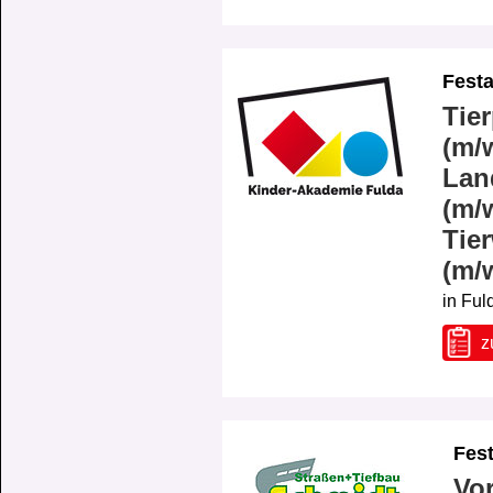
Festa
Tier
(m/w
Lan
(m/w
Tier
(m/
in Ful
z
Fes
Vor