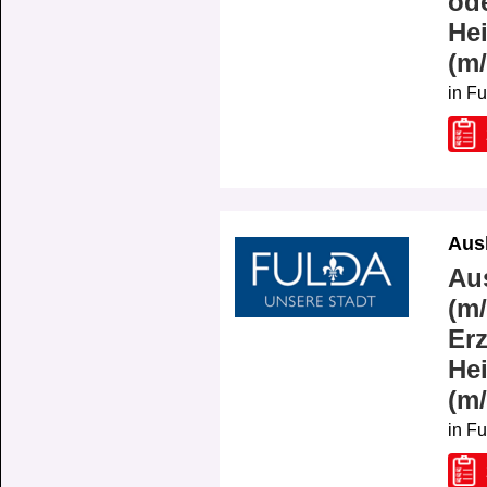
od
Hei
(m
in F
Aus
Au
(m/
Erz
Hei
(m
in F