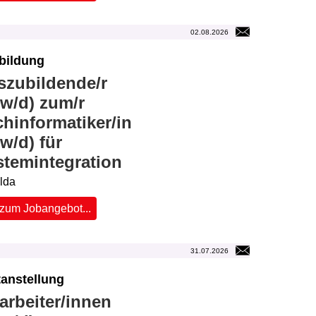
02.08.2026
bildung
szubildende/r
w/d) zum/r
hinformatiker/in
w/d) für
stemintegration
ulda
zum Jobangebot...
31.07.2026
tanstellung
arbeiter/innen