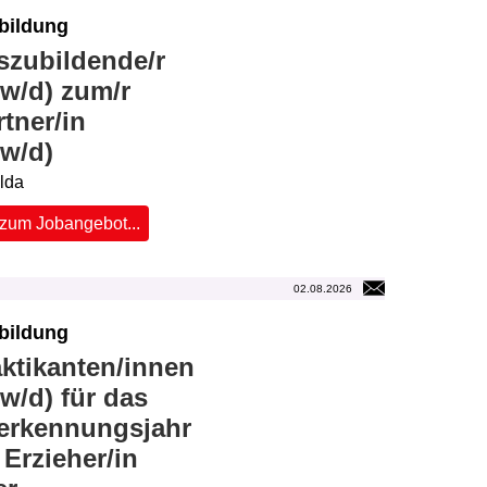
bildung
szubildende/r
w/d) zum/r
tner/in
/w/d)
ulda
zum Jobangebot...
02.08.2026
bildung
ktikanten/innen
w/d) für das
erkennungsjahr
 Erzieher/in