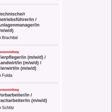
Technische/r
etriebsführer/in /
Anlagenmanager/in
m/w/d)
n Brachttal
estanstellung
ierpfleger/in (m/w/d) /
andwirt/in (m/w/d) /
ierwirt/in (m/w/d)
n Fulda
estanstellung
orbarbeiter/in /
acharbeiter/in (m/w/d)
n Schlitz