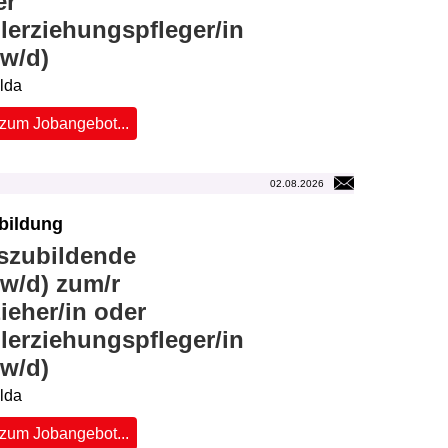
er
lerziehungspfleger/in
/w/d)
ulda
zum Jobangebot...
02.08.2026
bildung
szubildende
w/d) zum/r
ieher/in oder
lerziehungspfleger/in
/w/d)
ulda
zum Jobangebot...