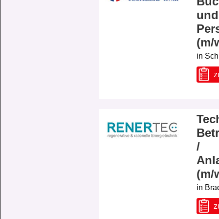
Buc
und
Per
(m/
in Sch
z
Tec
Betr
/
Anl
(m/
in Bra
z