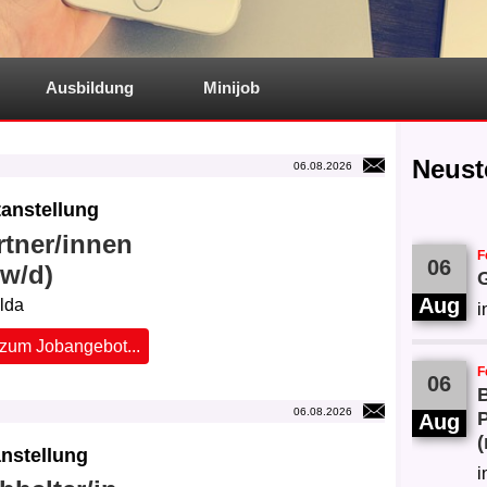
Ausbildung
Minijob
Neust
06.08.2026
tanstellung
rtner/innen
F
06
/w/d)
G
Aug
ulda
i
zum Jobangebot...
F
06
B
06.08.2026
Aug
(
nstellung
i