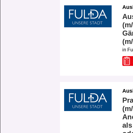
Aus
Au
(m/
Gär
(m
in F
Aus
Pra
(m/
An
als